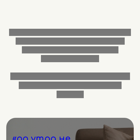
стресс в 2026 году – это системная
проблема, которую невозможно
решить
только
точечными
инструментами
но можно начать с простых действий, которые
дадут быстрый результат и сделают вас
спокойнее
«до утра не