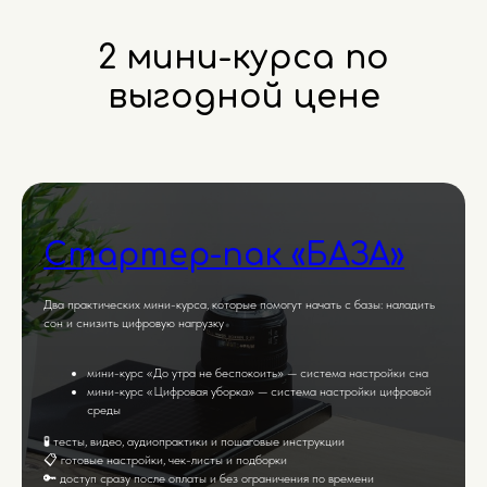
2 мини-курса по
выгодной цене
Стартер-пак «БАЗА»
Два практических мини-курса, которые помогут начать с базы: наладить
сон и снизить цифровую нагрузку
мини-курс «До утра не беспокоить» — система настройки сна
мини-курс «Цифровая уборка» — система настройки цифровой
среды
🧪 тесты, видео, аудиопрактики и пошаговые инструкции
📋 готовые настройки, чек-листы и подборки
🔑 доступ сразу после оплаты и без ограничения по времени