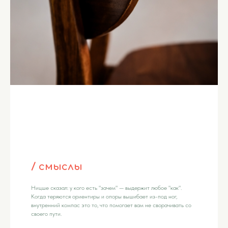
/ смыслы
Ницше сказал: у кого есть "зачем" — выдержит любое "как".
Когда теряются ориентиры и опоры вышибает из-под ног,
внутренний компас это то, что помогает вам не сворачивать со
своего пути.