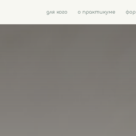
для кого
о практикуме
фо