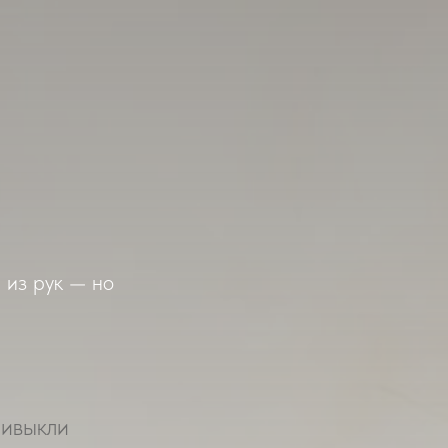
 из рук — но
ривыкли