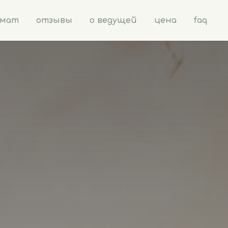
рмат
отзывы
о ведущей
цена
faq