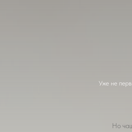
Уже не перв
Но чащ