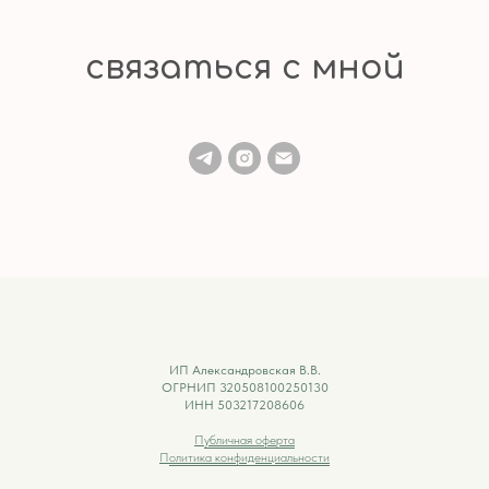
связаться с мной
ИП Александровская В.В.
ОГРНИП 320508100250130
ИНН 503217208606
П
убличная оферта
П
олитика конфиденциальности