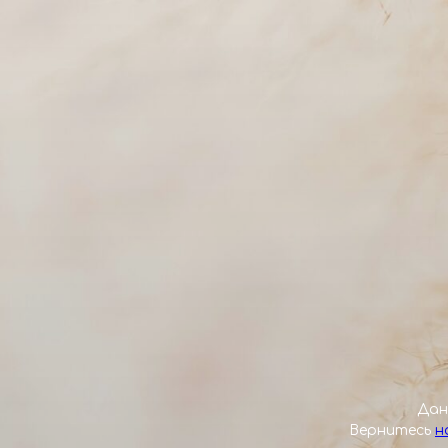
Дан
Вернитесь
н