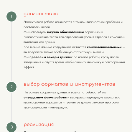
диагностика
Эффективная работа начинается с точной диагностики проблемы и
постановки целей.
Мы используем
научно обоснованные
опросники и
диагностические тесты для определения уровня стресса в команде и
выявления его причин.
Все личные данные сотрудников остаются
конфиденциальными
—
вы получаете только обобщенную статистику и выводы.
Мы
проводим замеры трижды
: до начала работы, сразу после
завершения и спустя время, чтобы оценить динамику и долгосрочный
эффект.
выбор форматов и инструментов
На основе собранных данных и ваших потребностей мы
определяем фокус работы
и выбираем подходящие форматы: от
краткосрочных воркшопов и тренингов до комплексных программ
трансформации и интеграции.
реализация